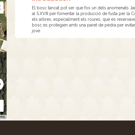
El bosc tancat pot ser que fos un dels anomenats Ja
al S.XVIII per fomentar la producció de fusta per la C
els arbres, especialment els roures, que es reservave
bosc es protegien amb una paret de pedra per evitar q
jove.
rms