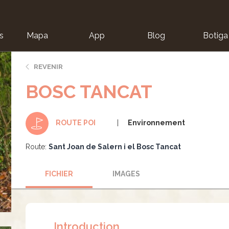
s
Mapa
App
Blog
Botiga
ion
REVENIR
BOSC TANCAT
Environnement
ROUTE POI
Route:
Sant Joan de Salern i el Bosc Tancat
FICHIER
IMAGES
Introduction