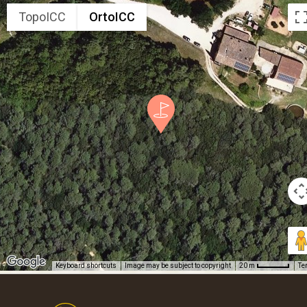
TopoICC
OrtoICC
Keyboard shortcuts
Image may be subject to copyright
Te
20 m
Footer