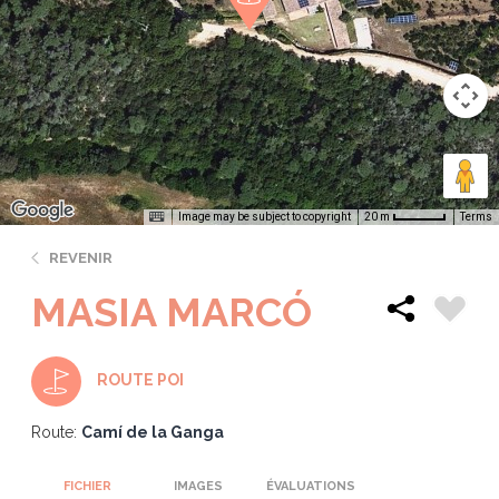
Image may be subject to copyright
Terms
20 m
REVENIR
MASIA MARCÓ
ROUTE POI
Route:
Camí de la Ganga
FICHIER
IMAGES
ÉVALUATIONS