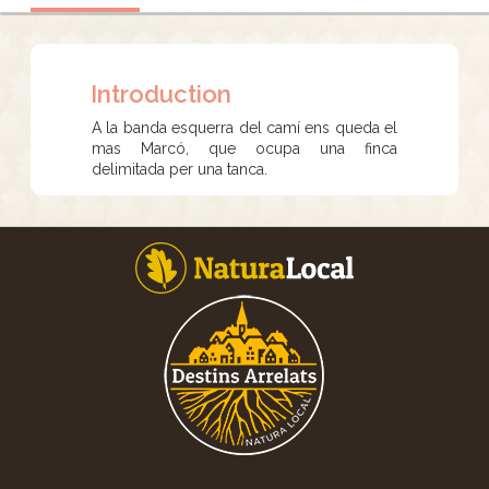
Introduction
A la banda esquerra del camí ens queda el
mas Marcó, que ocupa una finca
delimitada per una tanca.