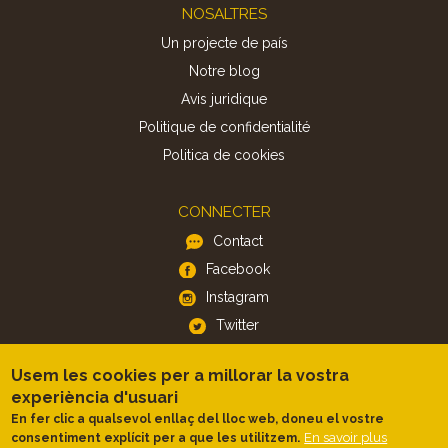
Footer
NOSALTRES
Un projecte de país
Notre blog
Avis juridique
Politique de confidentialité
Politica de cookies
CONNECTER
Contact
Facebook
Instagram
Twitter
Usem les cookies per a millorar la vostra
APP
experiència d'usuari
iOS
En fer clic a qualsevol enllaç del lloc web, doneu el vostre
En savoir plus
consentiment explícit per a que les utilitzem.
Android