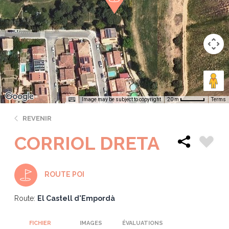
Image may be subject to copyright
Terms
20 m
REVENIR
CORRIOL DRETA
ROUTE POI
Route:
El Castell d'Empordà
FICHIER
IMAGES
ÉVALUATIONS