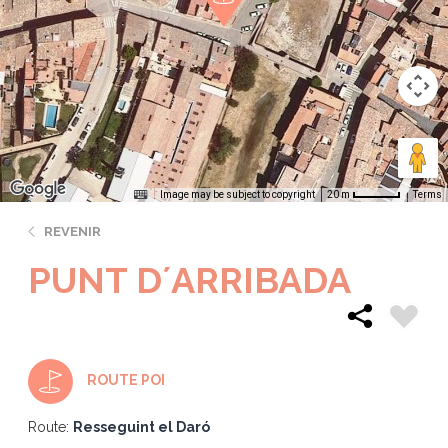
Image may be subject to copyright
Terms
20 m
REVENIR
PUNT D´ARRIBADA
ROUTE POI
Route:
Resseguint el Daró