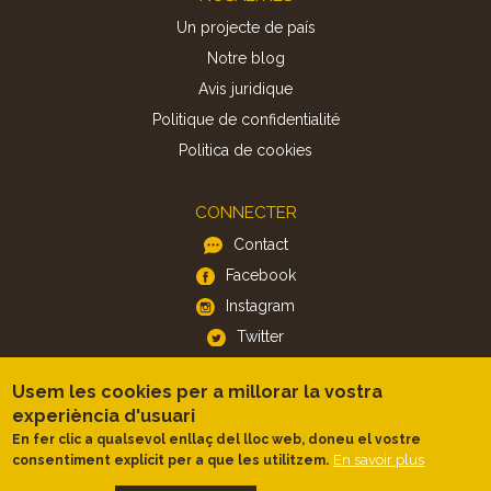
Un projecte de país
Notre blog
Avis juridique
Politique de confidentialité
Politica de cookies
CONNECTER
Contact
Facebook
Instagram
Twitter
Usem les cookies per a millorar la vostra
APP
experiència d'usuari
iOS
En fer clic a qualsevol enllaç del lloc web, doneu el vostre
En savoir plus
consentiment explícit per a que les utilitzem.
Android