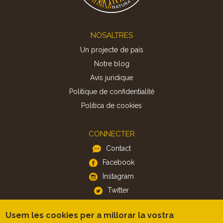
Footer
NOSALTRES
Un projecte de país
Notre blog
Avis juridique
Politique de confidentialité
Politica de cookies
CONNECTER
Contact
Facebook
Instagram
Twitter
Usem les cookies per a millorar la vostra
APP