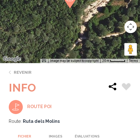
Image may be subject to copyright
Terms
20 m
REVENIR
INFO
ROUTE POI
Route:
Ruta dels Molins
FICHIER
IMAGES
ÉVALUATIONS