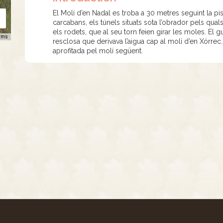
El Molí d’en Nadal es troba a 30 metres seguint la pi
carcabans, els túnels situats sota l’obrador pels qual
els rodets, que al seu torn feien girar les moles. El g
rms
resclosa que derivava l’aigua cap al molí d’en Xórre
aprofitada pel molí següent.