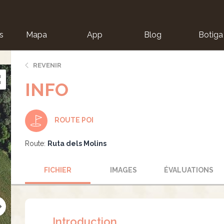
s
Mapa
App
Blog
Botiga
ion
REVENIR
INFO
ROUTE POI
Route:
Ruta dels Molins
FICHIER
IMAGES
ÉVALUATIONS
Introduction