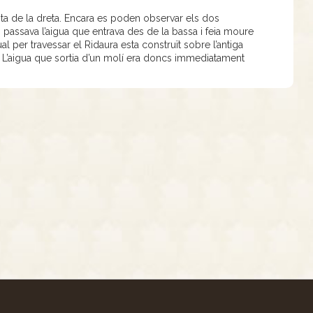
sta de la dreta. Encara es poden observar els dos
s passava l’aigua que entrava des de la bassa i feia moure
ual per travessar el Ridaura esta construït sobre l’antiga
c. L’aigua que sortia d’un molí era doncs immediatament