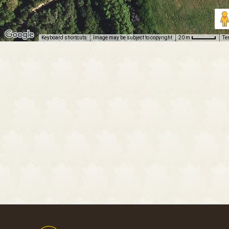
Keyboard shortcuts
Image may be subject to copyright
Te
20 m
Footer