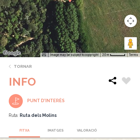
Image may be subject to copyright
Terms
20 m
TORNAR
INFO
PUNT D'INTERÈS
Ruta:
Ruta dels Molins
FITXA
IMATGES
VALORACIÓ