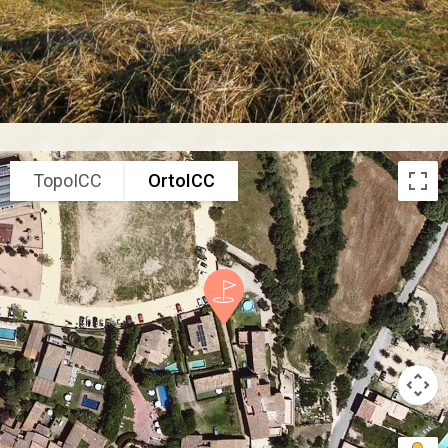
TopoICC
OrtoICC