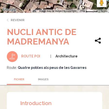
Image may be subject to copyright
Terms
20 m
REVENIR
NUCLI ANTIC DE
MADREMANYA
Architecture
ROUTE POI
Route:
Quatre pobles als peus de les Gavarres
FICHIER
IMAGES
Introduction