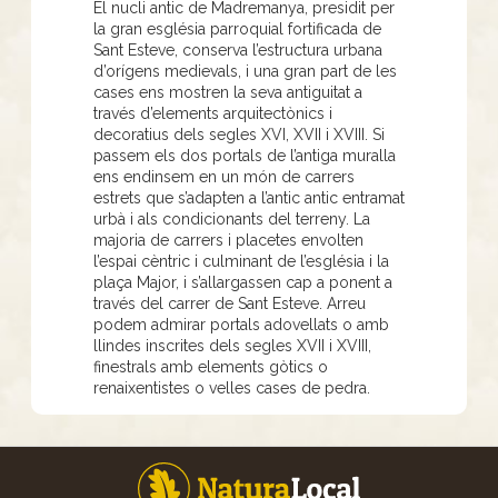
El nucli antic de Madremanya, presidit per
la gran església parroquial fortificada de
Sant Esteve, conserva l’estructura urbana
d’orígens medievals, i una gran part de les
cases ens mostren la seva antiguitat a
través d’elements arquitectònics i
decoratius dels segles XVI, XVII i XVIII. Si
passem els dos portals de l’antiga muralla
ens endinsem en un món de carrers
estrets que s’adapten a l’antic antic entramat
urbà i als condicionants del terreny. La
majoria de carrers i placetes envolten
l’espai cèntric i culminant de l’església i la
plaça Major, i s’allargassen cap a ponent a
través del carrer de Sant Esteve. Arreu
podem admirar portals adovellats o amb
llindes inscrites dels segles XVII i XVIII,
finestrals amb elements gòtics o
renaixentistes o velles cases de pedra.