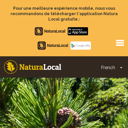
Aller
au
Pour une meilleure expérience mobile, nous vous
contenu
recommandons de télécharger l'application Natura
principal
Local gratuite.:
Apple
store
Google
Play
French
To
Main
navigation