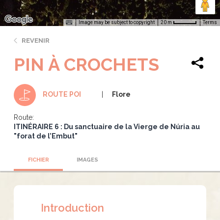
Image may be subject to copyright
Terms
20 m
REVENIR
PIN À CROCHETS
Flore
ROUTE POI
Route:
ITINÉRAIRE 6 : Du sanctuaire de la Vierge de Núria au
"forat de l’Embut"
FICHIER
IMAGES
Introduction