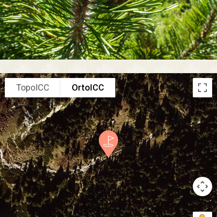
TopoICC
OrtoICC