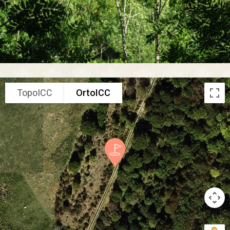
TopoICC
OrtoICC