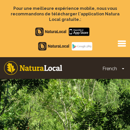
Aller
au
Pour une meilleure expérience mobile, nous vous
contenu
recommandons de télécharger l'application Natura
principal
Local gratuite.:
Apple
store
Google
Play
French
To
Main
navigation