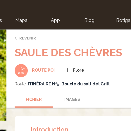
s
Mapa
App
Blog
Botiga
ion
REVENIR
SAULE DES CHÈVRES
Flore
ROUTE POI
Route:
ITINÉRAIRE Nº5: Boucle du salt del Grill
FICHIER
IMAGES
Introduction