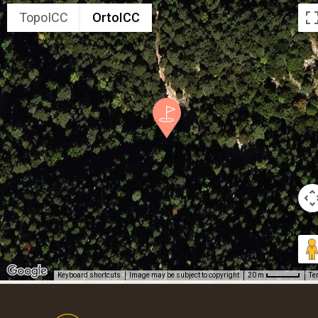
TopoICC
OrtoICC
Keyboard shortcuts
Image may be subject to copyright
Te
20 m
Footer