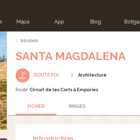
s
Mapa
App
Blog
Botiga
ion
REVENIR
SANTA MAGDALENA
Architecture
ROUTE POI
Route:
Circuit de les Corts à Empúries
FICHIER
IMAGES
Introduction