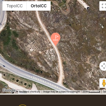
TopoICC
OrtoICC
Keyboard shortcuts
Image may be subject to copyright
Te
20 m
Footer