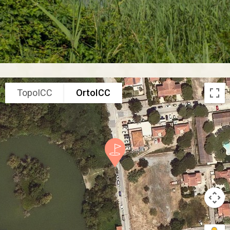
TopoICC
OrtoICC