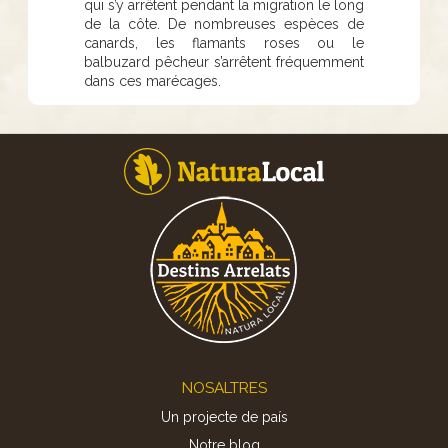
qui s’y arrêtent pendant la migration le long
de la côte. De nombreuses espèces de
canards, les flamants roses ou le
balbuzard pêcheur s’arrêtent fréquemment
dans ces marécages.
Footer
NOSALTRES
Un projecte de país
Notre blog