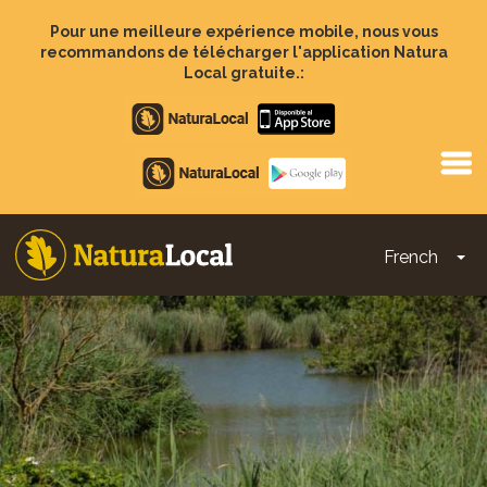
Aller
au
Pour une meilleure expérience mobile, nous vous
contenu
recommandons de télécharger l'application Natura
principal
Local gratuite.:
Apple
store
Google
Play
French
To
Main
navigation