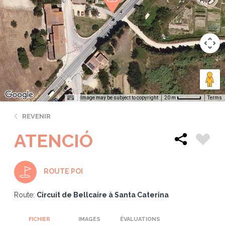
Image may be subject to copyright
Terms
20 m
REVENIR
ATENCIÓ
ROUTE POI
Route:
Circuit de Bellcaire à Santa Caterina
FICHIER
IMAGES
ÉVALUATIONS