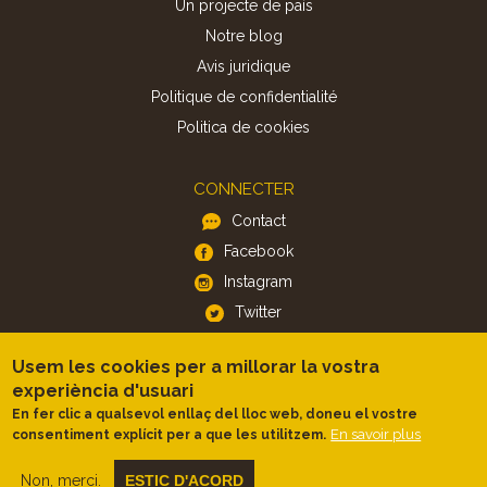
Un projecte de país
Notre blog
Avis juridique
Politique de confidentialité
Politica de cookies
CONNECTER
Contact
Facebook
Instagram
Twitter
Usem les cookies per a millorar la vostra
APP
experiència d'usuari
iOS
En fer clic a qualsevol enllaç del lloc web, doneu el vostre
En savoir plus
consentiment explícit per a que les utilitzem.
Android
Non, merci.
ESTIC D'ACORD