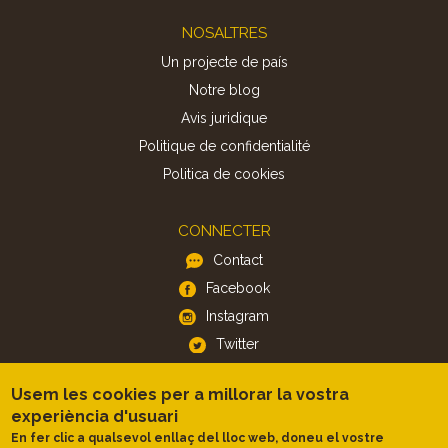
Footer
NOSALTRES
Un projecte de país
Notre blog
Avis juridique
Politique de confidentialité
Politica de cookies
CONNECTER
Contact
Facebook
Instagram
Twitter
Usem les cookies per a millorar la vostra
APP
experiència d'usuari
iOS
En fer clic a qualsevol enllaç del lloc web, doneu el vostre