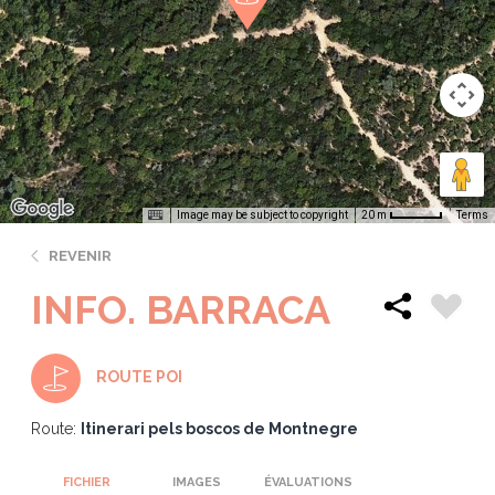
Image may be subject to copyright
Terms
20 m
REVENIR
INFO. BARRACA
ROUTE POI
Route:
Itinerari pels boscos de Montnegre
FICHIER
IMAGES
ÉVALUATIONS