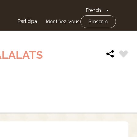
French
Toggle Drop
Participa
Identifiez-vous
S'inscrire
ALALATS