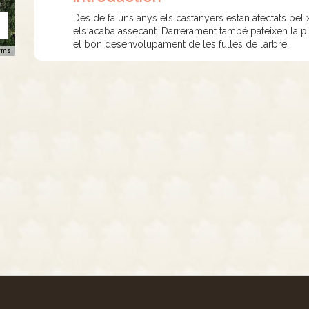
Des de fa uns anys els castanyers estan afectats pel x
els acaba assecant. Darrerament també pateixen la pl
el bon desenvolupament de les fulles de l’arbre.
rms