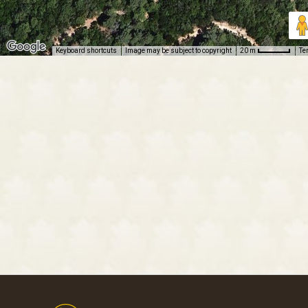
Keyboard shortcuts
Image may be subject to copyright
Te
20 m
Footer