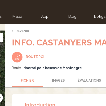
s
Mapa
App
Blog
Botiga
ion
REVENIR
INFO. CASTANYERS M
ROUTE POI
Route:
Itinerari pels boscos de Montnegre
FICHIER
IMAGES
ÉVALUATIONS
Introduction