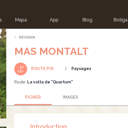
s
Mapa
App
Blog
Botiga
ion
REVENIR
MAS MONTALT
Paysages
ROUTE POI
Route:
La volta de "Quartum"
FICHIER
IMAGES
Introduction