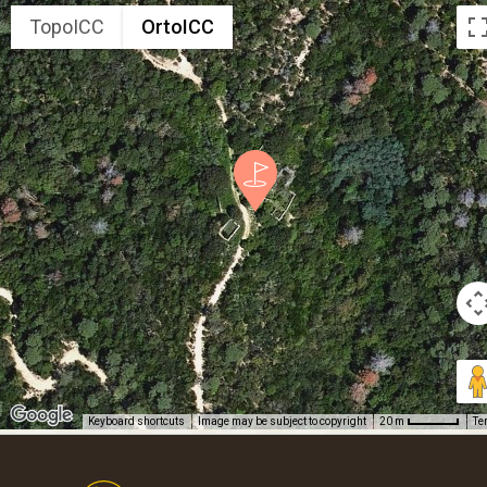
TopoICC
OrtoICC
Keyboard shortcuts
Image may be subject to copyright
Te
20 m
Footer