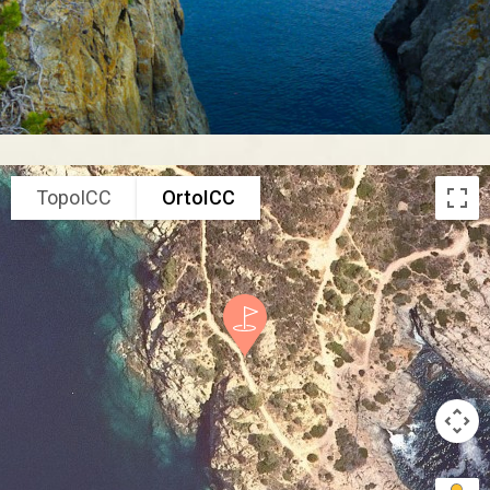
TopoICC
OrtoICC