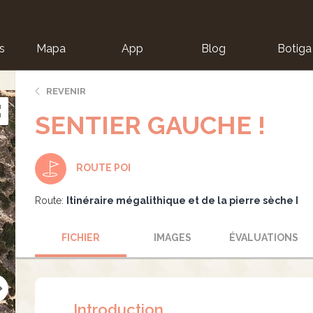
s
Mapa
App
Blog
Botiga
ion
REVENIR
SENTIER GAUCHE !
ROUTE POI
Route:
Itinéraire mégalithique et de la pierre sèche I
FICHIER
IMAGES
ÉVALUATIONS
Introduction