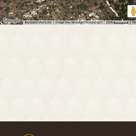
Keyboard shortcuts
Image may be subject to copyright
Te
20 m
Footer