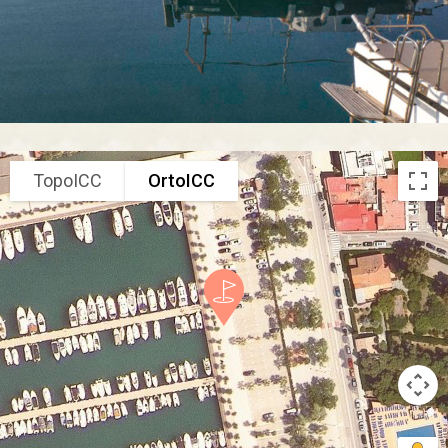
TopoICC
OrtoICC