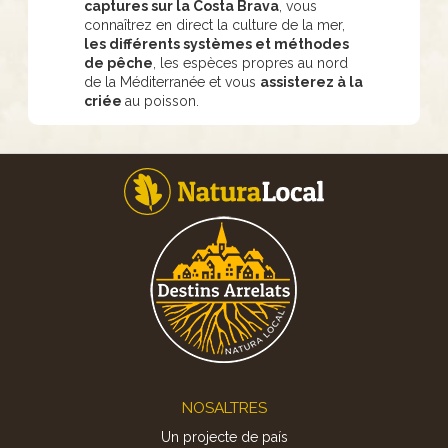
captures sur la Costa Brava
, vous
connaîtrez en direct la culture de la mer,
les différents systèmes et méthodes
de pêche
, les espèces propres au nord
de la Méditerranée et vous
assisterez à la
criée
au poisson.
Footer
NOSALTRES
Un projecte de país