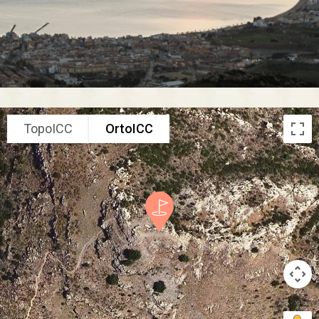
TopoICC
OrtoICC