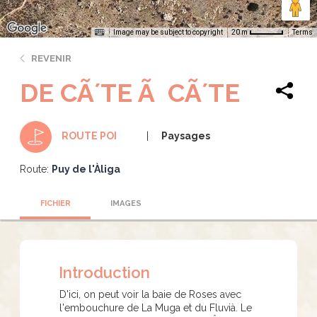
Image may be subject to copyright
Terms
20 m
REVENIR
DE CÃ´TE Ã CÃ´TE
Paysages
ROUTE POI
Route:
Puy de l'Àliga
FICHIER
IMAGES
Introduction
D'ici, on peut voir la baie de Roses avec
l'embouchure de La Muga et du Fluvià. Le