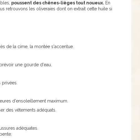
ables,
poussent des chênes-lièges tout noueux.
En
s retrouvons les oliveraies dont on extrait cette huile si
ès de la cime, la montée s'accentue.
c prévoir une gourde d'eau.
 privées.
s heures d'ensoleillement maximum.
iliser des vêtements adéquats.
haussures adéquates.
 pente.