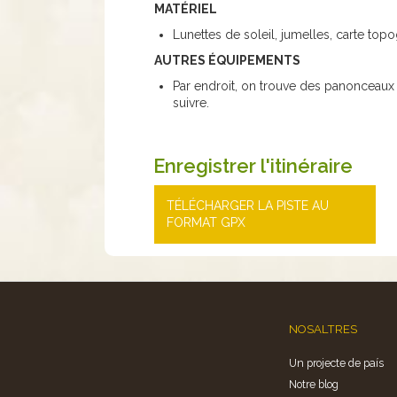
MATÉRIEL
Lunettes de soleil, jumelles, carte top
AUTRES ÉQUIPEMENTS
Par endroit, on trouve des panonceaux et
suivre.
Enregistrer l'itinéraire
TÉLÉCHARGER LA PISTE AU
FORMAT GPX
NOSALTRES
Un projecte de país
Notre blog