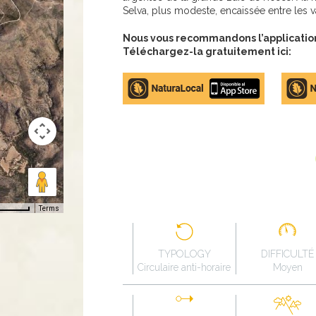
Selva, plus modeste, encaissée entre les 
Nous vous recommandons l’application 
Téléchargez-la gratuitement ici:
Apple
Google
store
Play
Terms
TYPOLOGY
DIFFICULTÉ
Circulaire anti-horaire
Moyen