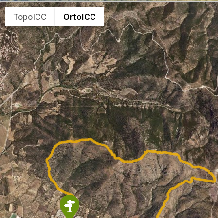
TopoICC
OrtoICC