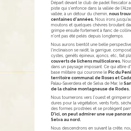
Départ devant le club de padel Rescator 
piste qui s'enfonce dans la vallée de l'Al
vallée, à un détour du chemin,
nous trouv
centaines d'années.
Nous irons jusqu'au 
moutons et quelques chèvres broutant dans
grimpe ensuite fortement à flanc de collin
n'ont pas été pelés depuis longtemps.
Nous aurons bientôt une belle perspective s
l'inclinaison se raidit, la garrigue, compos
cystes, genêts épineux, ajoncs, etc., fait p
couverts de lichens multicolores.
Nous 
dans un paysage imposant. Ce qui attire d'
base militaire qui couronne le
Pic du Pení
territoire communal de Roses et Cad
Palau-Saverdera et de Selva de Mar, le
San
de la chaîne montagneuse de Rodes.
Nous tournerons vers l'ouest et grimperons
dures pour la végétation, vents forts, sèch
des formes prostrées et se protègent parmi
D'ici, on peut admirer une vue panoram
Selva au nord.
Nous descendrons en suivant la crête, nous