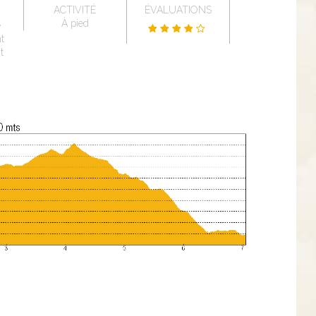
ACTIVITÉ
ÉVALUATIONS
À pied
e
t
t