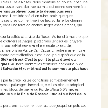
au Mas Oliva à Roses. Nous montons en douceur par une
zeda. Juste avant d'arriver au mas qui donne son nom à la
erons un olivier planté là depuis plusieurs
mas, il est inhabité et en ruine, seuls quelques
 ses prés donnent vie à ce lieu solitaire. Le chemin
e, dans une forêt de chênes-lièges assez grands, qui
ur la vallée et la ville de Roses. Au fur et à mesure que
ée d'oliviers sauvages, pistachiers lentisques, bruyère,
lace aux
schistes noirs et de couleur rouille,
arriverons au Pla de Can Causa, un autre mas en ruine
abord notre attention, c'est la coupole sphérique de la
 (607 mètres). C'est le point le plus élevé du
aqués.
Au nord, limitant les territoires communaux de
t Salvador (670 mètres) est le sommet le plus haut
 par la crête, ici les conditions sont extrêmement
eresse, pâturages, incendies, etc. Les plantes adoptent
 les blocs de pierre du Pic de l'Àliga (463 mètres).
ique sur la Baie de Roses au sud et sur Port de la
 perdrons rapidement de l'altitude jusqu'à un petit col