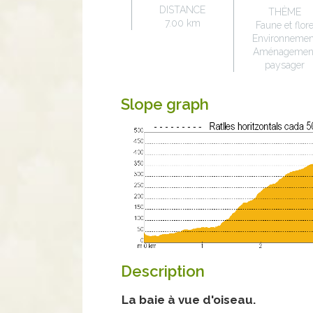
DISTANCE
THÈME
7.00 km
Faune et flor
Environnemen
Aménagemen
paysager
Slope graph
Description
La baie à vue d'oiseau.