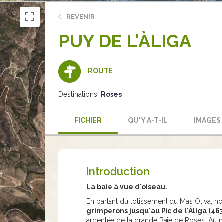
REVENIR
PUY DE L'ÀLIGA
ROUTE
Destinations:
Roses
FICHIER
QU'Y A-T-IL
IMAGES
Introduction
La baie à vue d'oiseau.
En partant du lotissement du Mas Oliva, n
grimperons jusqu'au Pic de l'Àliga (46
argentée de la grande Baie de Roses. Au no