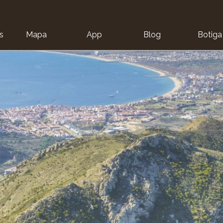
s
Mapa
App
Blog
Botiga
ion