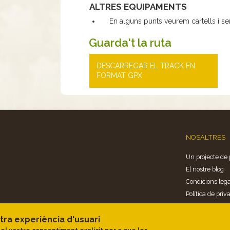
ALTRES EQUIPAMENTS
En alguns punts veurem cartells i s
Guarda't la ruta
DESCARREGAR EL TRACK EN
FORMAT GPX
NOSALTRES
Un projecte de 
El nostre blog
Condicions lega
Política de priva
Politica de cook
tra experiència d'usuari