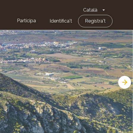
Català
Toggle Dropd
Participa
Identifica't
Registra't