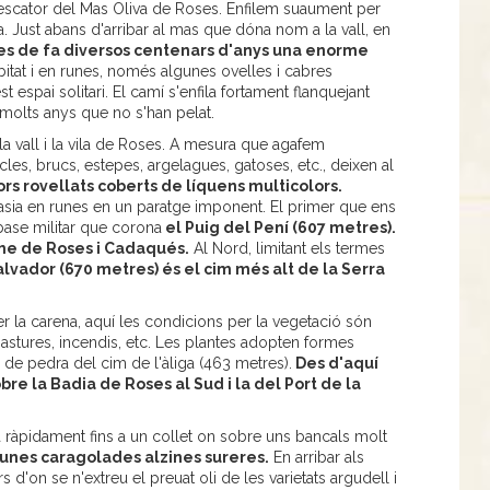
escator del Mas Oliva de Roses. Enfilem suaument per
da. Just abans d'arribar al mas que dóna nom a la vall, en
s de fa diversos centenars d'anys una enorme
bitat i en runes, només algunes ovelles i cabres
 espai solitari. El camí s'enfila fortament flanquejant
 molts anys que no s'han pelat.
a vall i la vila de Roses. A mesura que agafem
iscles, brucs, estepes, argelagues, gatoses, etc., deixen al
ors rovellats coberts de líquens multicolors.
asia en runes en un paratge imponent. El primer que ens
 base militar que corona
el Puig del Pení (607 metres).
me de Roses i Cadaqués.
Al Nord, limitant els termes
lvador (670 metres) és el cim més alt de la Serra
 la carena, aquí les condicions per la vegetació són
astures, incendis, etc. Les plantes adopten formes
 de pedra del cim de l'àliga (463 metres).
Des d'aquí
e la Badia de Roses al Sud i la del Port de la
a ràpidament fins a un collet on sobre uns bancals molt
 unes caragolades alzines sureres.
En arribar als
 d'on se n'extreu el preuat oli de les varietats argudell i