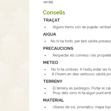
verdal.
Consells
TRAÇAT
Alguns trams són de pujada
i arriba
AIGUA
No hi ha fonts, per tant caldrà preveur
PRECAUCIONS
Respectar els conreus i les propieta
METEO
No hi ha ombres. A l'estiu evitar les 
A l'hivern en dies ventosos caldrà p
TERRENY
El terreny és pedregós. Portar el cal
Prop dels cims hi ha algun punt amb
MATERIAL
Ulleres de sol, prismàtics, mapa top