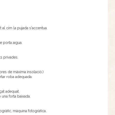
nt al cim la pujada s'accentua.
e porta aigua.
ts privades.
hores de màxima insolació.)
ortar roba adequada.
çat adequat.
 una forta baixada.
ogràfic, màquina fotogràfica.