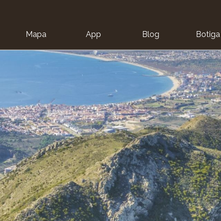
Mapa
App
Blog
Botiga
ion