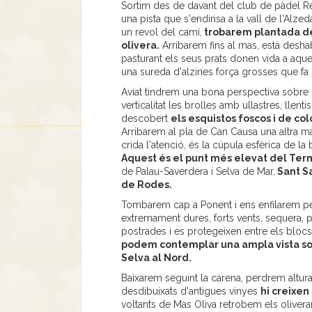
Sortim des de davant del club de pàdel R
una pista que s'endinsa a la vall de l'Alze
un revol del camí,
trobarem plantada de
olivera.
Arribarem fins al mas, està desha
pasturant els seus prats donen vida a aquest
una sureda d'alzines força grosses que
fa
Aviat tindrem una bona perspectiva sobre l
verticalitat les brolles amb ullastres, llent
descobert
els esquistos foscos i de col
Arribarem al pla de Can Causa una altra m
crida l'atenció, és la cúpula esfèrica de la
Aquest és el punt més elevat del Ter
de Palau-Saverdera i Selva de Mar,
Sant Sa
de Rodes.
Tombarem cap a Ponent i ens enfilarem per
extremament dures, forts vents, sequera, p
postrades i es protegeixen entre els blocs
podem contemplar una ampla vista sobr
Selva al Nord.
Baixarem seguint la carena, perdrem altur
desdibuixats d'antigues vinyes
hi creixen
voltants de Mas Oliva retrobem els oliverars