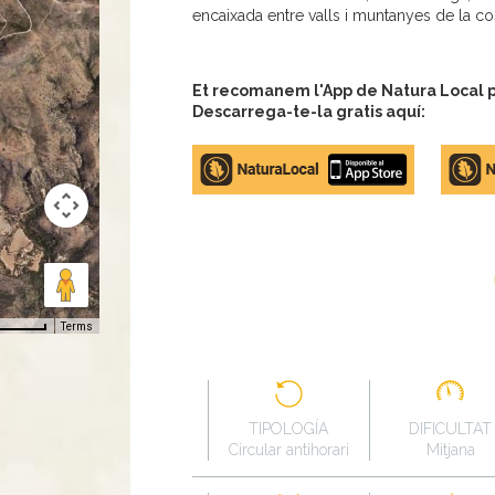
encaixada entre valls i muntanyes de la co
Et recomanem l'App de Natura Local pe
Descarrega-te-la gratis aquí:
Apple
Google
store
Play
Terms
TIPOLOGÍA
DIFICULTAT
Circular antihorari
Mitjana