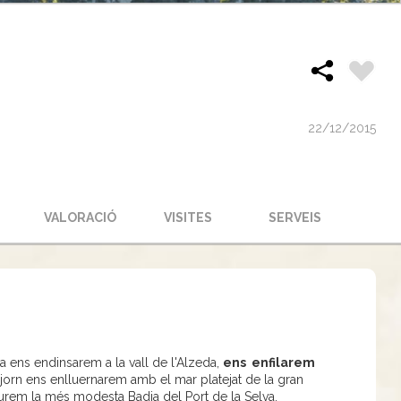
22/12/2015
S
VALORACIÓ
VISITES
SERVEIS
a ens endinsarem a la vall de l'Alzeda,
ens enfilarem
orn ens enlluernarem amb el mar platejat de la gran
veurem la més modesta Badia del Port de la Selva,