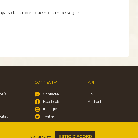
enyals de senders que no hem de seguir.
CONNECTA'T
APP
país
Contacte
iOS
Facebook
Android
ls
Instagram
citat
Twitter
ies
No, gràcies
ESTIC D'ACORD