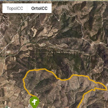
TopoICC
OrtoICC