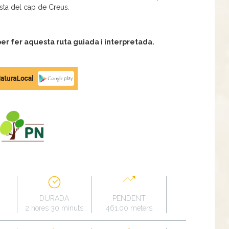
sta del cap de Creus.
r fer aquesta ruta guiada i interpretada.
DURADA
PENDENT
2 hores 30 minuts
461.00 meters