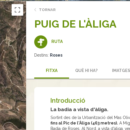
TORNAR
PUIG DE L'ÀLIGA
RUTA
Destins:
Roses
FITXA
QUÈ HI HA?
IMATGE
Introducció
La badia a vista d'àliga.
Sortint des de la Urbanització del Mas Oliv
fins al Pic de l'Àliga (463 metres).
A Migj
Badia de Roses. Al Nord, a vista d'àliga, 