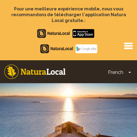
Aller
au
Pour une meilleure expérience mobile, nous vous
contenu
recommandons de télécharger l'application Natura
principal
Local gratuite.:
Apple
store
Google
Play
French
To
Main
navigation