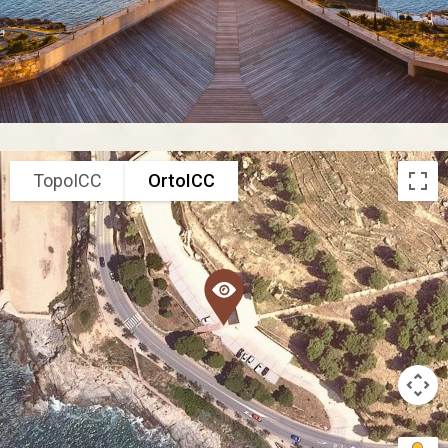
TopoICC
OrtoICC