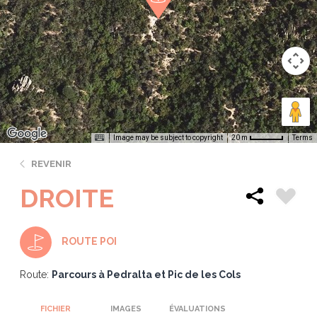
Image may be subject to copyright
Terms
20 m
REVENIR
DROITE
ROUTE POI
Route:
Parcours à Pedralta et Pic de les Cols
FICHIER
IMAGES
ÉVALUATIONS