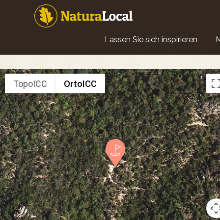
Direkt
zum
Inhalt
Main
Lassen Sie sich inspirieren
navigation
TopoICC
OrtoICC