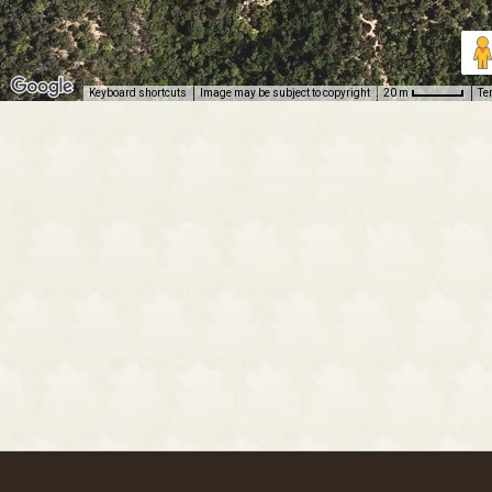
Keyboard shortcuts
Image may be subject to copyright
Te
20 m