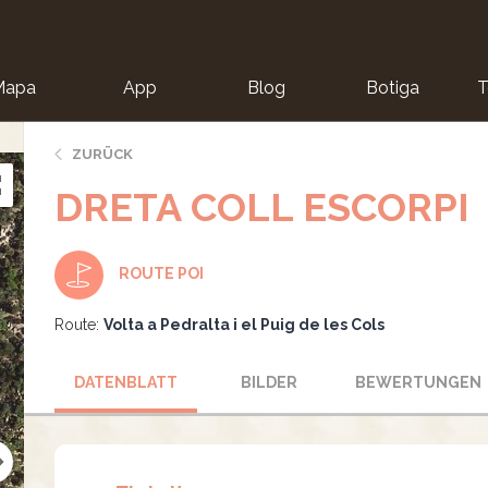
Mapa
App
Blog
Botiga
T
ZURÜCK
DRETA COLL ESCORPI
ROUTE POI
Route:
Volta a Pedralta i el Puig de les Cols
DATENBLATT
BILDER
BEWERTUNGEN