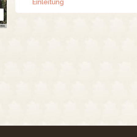
Einleitung
rms