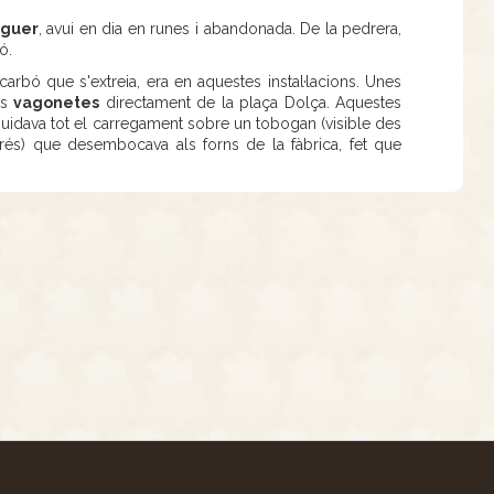
aguer
, avui en dia en runes i abandonada. De la pedrera,
ó.
carbó que s'extreia, era en aquestes instal·lacions. Unes
es
vagonetes
directament de la plaça Dolça. Aquestes
buidava tot el carregament sobre un tobogan (visible des
prés) que desembocava als forns de la fàbrica, fet que