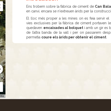
Ens trobem sobre la fàbrica de ciment de
Can Bal
en canvi, encara se n'extreuen àrids per la construcci
El lloc més proper a les mines on es feia servir el 
vies exclusives per la fàbrica de ciment portaven l
quedaven
encaixades al bolquet
i amb un gir es 
de l’altra banda de la vall i per on passarem des
permetia
coure els àrids per obtenir el ciment
.
rms