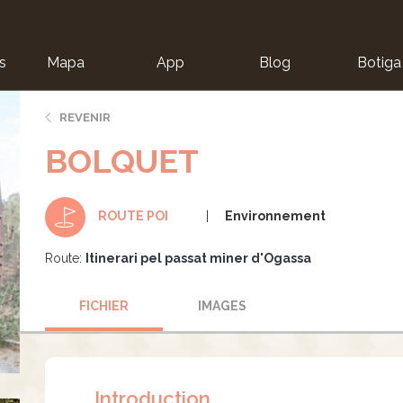
s
Mapa
App
Blog
Botiga
ion
REVENIR
BOLQUET
Environnement
ROUTE POI
Route:
Itinerari pel passat miner d'Ogassa
FICHIER
IMAGES
Introduction