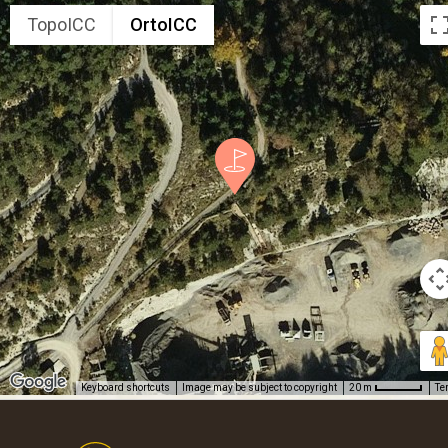
TopoICC
OrtoICC
Keyboard shortcuts
Image may be subject to copyright
Te
20 m
Footer