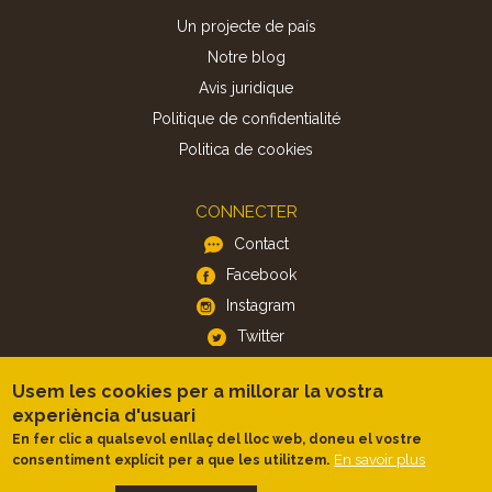
Un projecte de país
Notre blog
Avis juridique
Politique de confidentialité
Politica de cookies
CONNECTER
Contact
Facebook
Instagram
Twitter
Usem les cookies per a millorar la vostra
APP
experiència d'usuari
iOS
En fer clic a qualsevol enllaç del lloc web, doneu el vostre
En savoir plus
consentiment explícit per a que les utilitzem.
Android