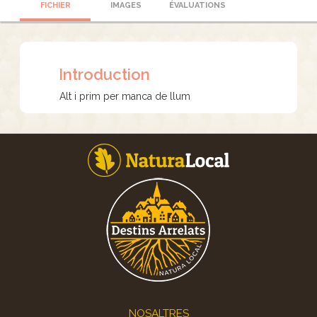
FICHIER
IMAGES
ÉVALUATIONS
Introduction
Alt i prim per manca de llum
Footer
NOSALTRES