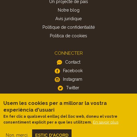
Un projecte de país
Notre blog
Avis juridique
Politique de confidentialité
Politica de cookies
CONNECTER
Contact
Facebook
Instagram
Twitter
Usem les cookies per a millorar la vostra
APP
experiència d'usuari
iOS
En fer clic a qualsevol enllaç del lloc web, doneu el vostre
En savoir plus
consentiment explícit per a que les utilitzem.
Android
Non, merci.
ESTIC D'ACORD