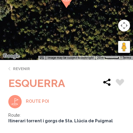
Image may be subject to copyright
Terms
20 m
REVENIR
ESQUERRA
ROUTE POI
Route:
Itinerari torrent i gorgs de Sta. Llúcia de Puigmal