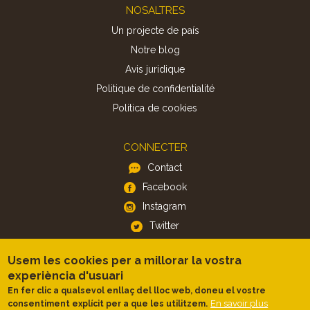
Footer
NOSALTRES
Un projecte de país
Notre blog
Avis juridique
Politique de confidentialité
Politica de cookies
CONNECTER
Contact
Facebook
Instagram
Twitter
Usem les cookies per a millorar la vostra
APP
experiència d'usuari
iOS
En fer clic a qualsevol enllaç del lloc web, doneu el vostre
En savoir plus
consentiment explícit per a que les utilitzem.
Android