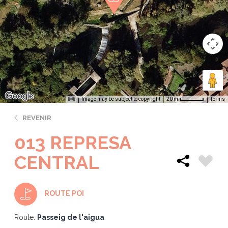
Image may be subject to copyright
Terms
20 m
REVENIR
013 REPRESA
CENTRAL
ROUTE POI
Route:
Passeig de l'aigua