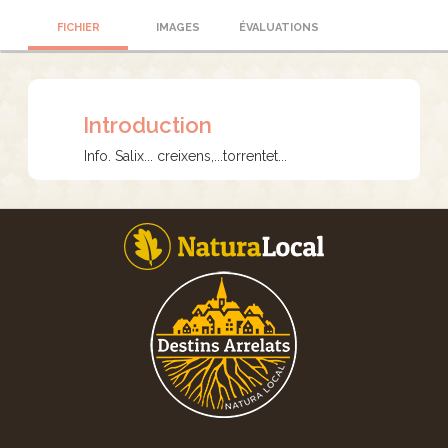
FICHIER
IMAGES
ÉVALUATIONS
Introduction
Info. Salix... creixens,...torrentet...