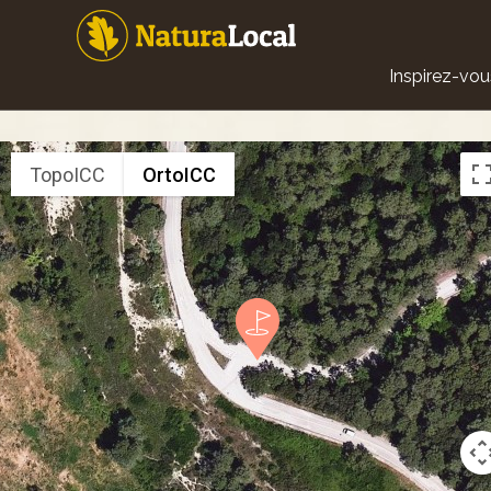
Aller
au
contenu
Main
principal
Inspirez-vou
navigat
TopoICC
OrtoICC