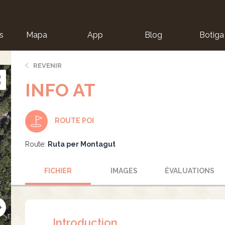
s
Mapa
App
Blog
Botiga
ion
REVENIR
INFO AT
ROUTE POI
Route:
Ruta per Montagut
FICHIER
IMAGES
ÉVALUATIONS
Introduction