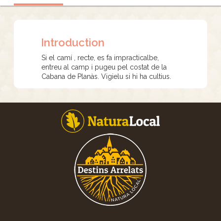
Introduction
Si el camí , recte, es fa impracticalbe,
entreu al camp i pugeu pel costat de la
Cabana de Planàs. Vigielu si hi ha cultius.