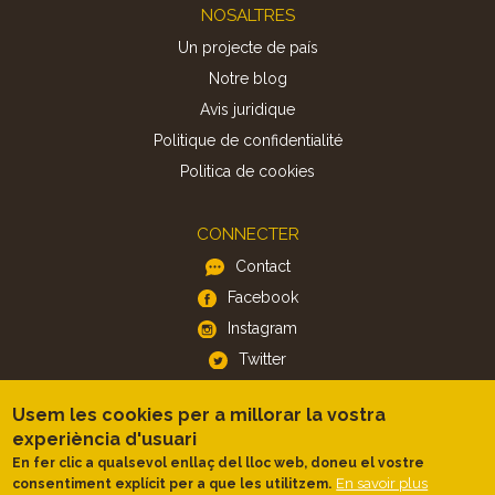
Footer
NOSALTRES
Un projecte de país
Notre blog
Avis juridique
Politique de confidentialité
Politica de cookies
CONNECTER
Contact
Facebook
Instagram
Twitter
Usem les cookies per a millorar la vostra
APP
experiència d'usuari
iOS
En fer clic a qualsevol enllaç del lloc web, doneu el vostre
En savoir plus
consentiment explícit per a que les utilitzem.
Android