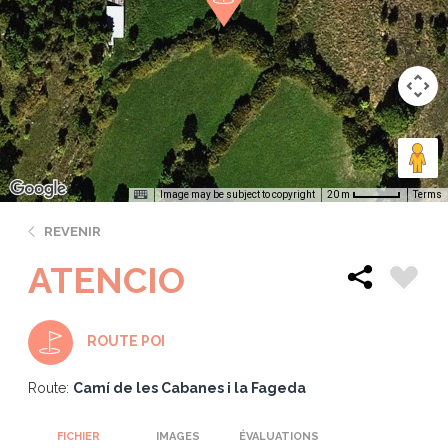
Image may be subject to copyright
Terms
20 m
REVENIR
ATENCIO
ROUTE POI
Route:
Camí de les Cabanes i la Fageda
FICHIER
IMAGES
ÉVALUATIONS