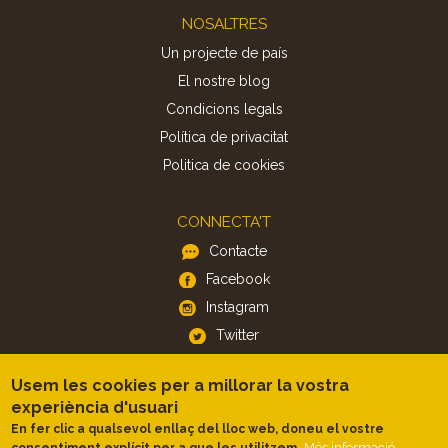
Footer
NOSALTRES
Un projecte de país
El nostre blog
Condicions legals
Política de privacitat
Politica de cookies
CONNECTA'T
Contacte
Facebook
Instagram
Twitter
Usem les cookies per a millorar la vostra
APP
experiència d'usuari
iOS
En fer clic a qualsevol enllaç del lloc web, doneu el vostre
Més informació