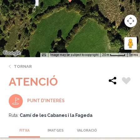
Image may be subject to copyright
Terms
20 m
TORNAR
ATENCIÓ
PUNT D'INTERÈS
Ruta:
Camí de les Cabanes i la Fageda
FITXA
IMATGES
VALORACIÓ