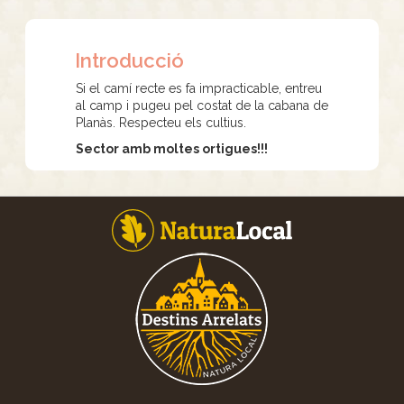
Introducció
Si el camí recte es fa impracticable, entreu
al camp i pugeu pel costat de la cabana de
Planàs. Respecteu els cultius.
Sector amb moltes ortigues!!!