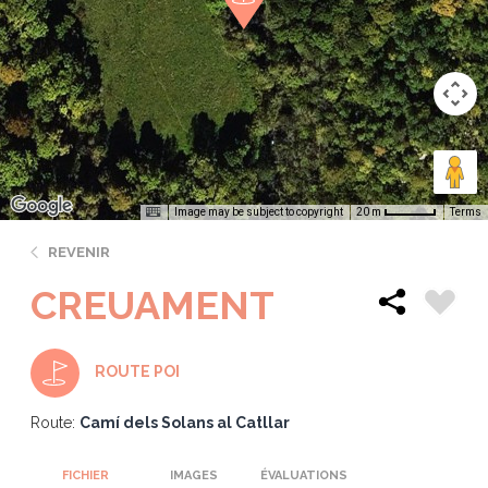
Image may be subject to copyright
Terms
20 m
REVENIR
CREUAMENT
ROUTE POI
Route:
Camí dels Solans al Catllar
FICHIER
IMAGES
ÉVALUATIONS