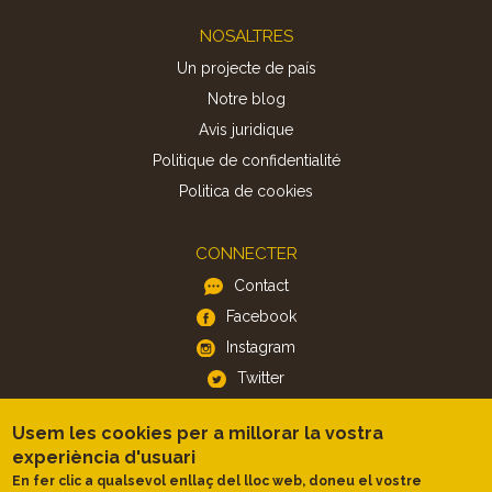
Footer
NOSALTRES
Un projecte de país
Notre blog
Avis juridique
Politique de confidentialité
Politica de cookies
CONNECTER
Contact
Facebook
Instagram
Twitter
Usem les cookies per a millorar la vostra
APP
experiència d'usuari
iOS
En fer clic a qualsevol enllaç del lloc web, doneu el vostre