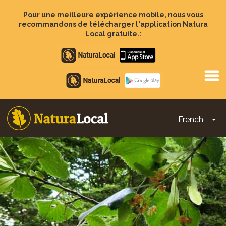
Aller
au
Pour une meilleure expérience mobile, nous vous
contenu
recommandons de télécharger l'application Natura
principal
Local gratuite.:
Apple
store
Google
Play
French
To
Main
navigation