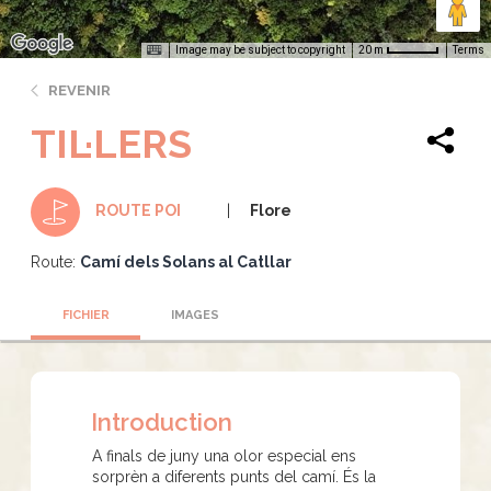
Image may be subject to copyright
Terms
20 m
REVENIR
TIL·LERS
Flore
ROUTE POI
Route:
Camí dels Solans al Catllar
FICHIER
IMAGES
Introduction
A finals de juny una olor especial ens
sorprèn a diferents punts del camí. És la