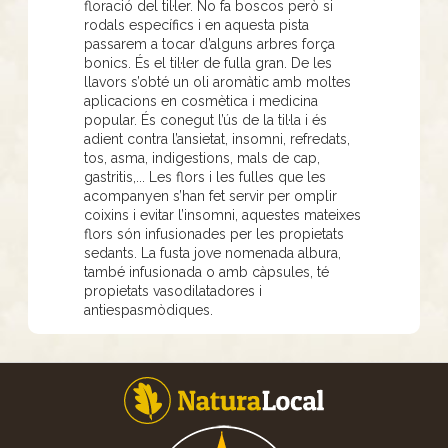
floració del til·ler. No fa boscos però si
rodals específics i en aquesta pista
passarem a tocar d’alguns arbres força
bonics. És el til·ler de fulla gran. De les
llavors s’obté un oli aromàtic amb moltes
aplicacions en cosmètica i medicina
popular. És conegut l’ús de la til·la i és
adient contra l’ansietat, insomni, refredats,
tos, asma, indigestions, mals de cap,
gastritis,... Les flors i les fulles que les
acompanyen s’han fet servir per omplir
coixins i evitar l’insomni, aquestes mateixes
flors són infusionades per les propietats
sedants. La fusta jove nomenada albura,
també infusionada o amb càpsules, té
propietats vasodilatadores i
antiespasmòdiques.