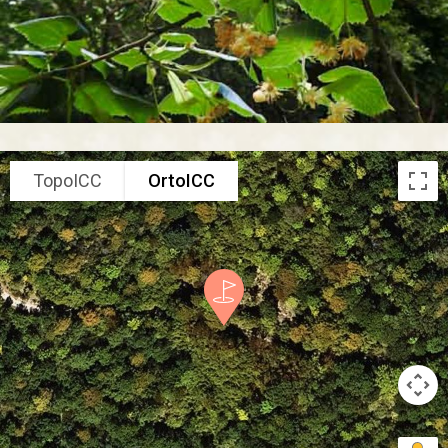
TopoICC
OrtoICC