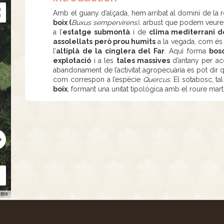
Amb el guany d’alçada, hem arribat al domini de la
boix (
Buxus sempervirens),
arbust que podem veure e
a l’
estatge submontà
i de
clima mediterrani 
assolellats però prou humits
a la vegada, com és 
l’
altiplà de la cinglera del Far
. Aquí forma
bos
explotació
i a les
tales massives
d’antany per ac
abandonament de l’activitat agropecuària es pot dir 
com correspon a l’espècie
Quercus
. El sotabosc, 
boix
, formant una unitat tipològica amb el roure mart
rms