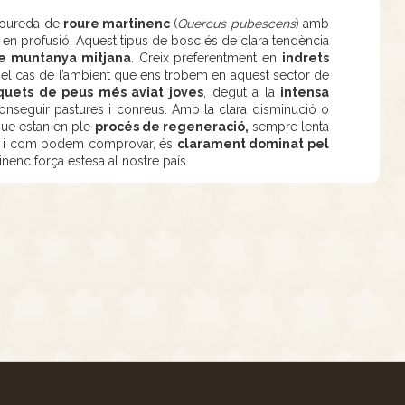
 roureda de
roure martinenc
(
Quercus pubescens
) amb
n profusió. Aquest tipus de bosc és de clara tendència
de muntanya mitjana
. Creix preferentment en
indrets
el cas de l’ambient que ens trobem en aquest sector de
quets de peus més aviat joves
, degut a la
intensa
onseguir pastures i conreus. Amb la clara disminució o
que estan en ple
procés de regeneració,
sempre lenta
tal i com podem comprovar, és
clarament dominat pel
inenc força estesa al nostre país.