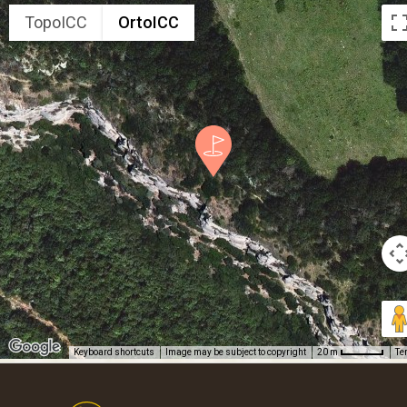
TopoICC
OrtoICC
Keyboard shortcuts
Image may be subject to copyright
Te
20 m
Footer