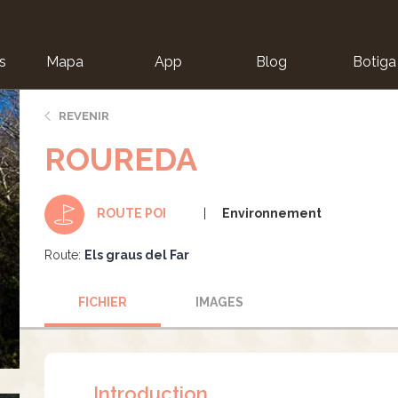
s
Mapa
App
Blog
Botiga
ion
REVENIR
ROUREDA
Environnement
ROUTE POI
Route:
Els graus del Far
FICHIER
IMAGES
Introduction