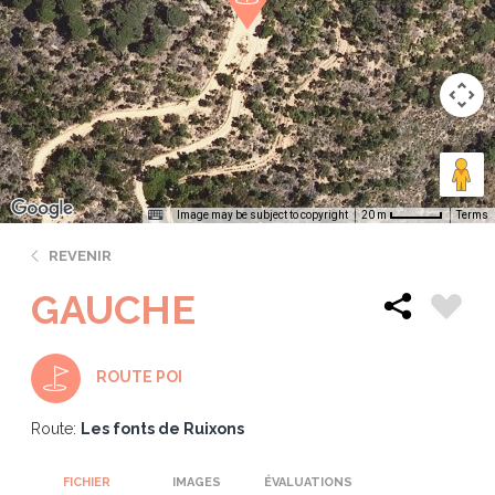
Image may be subject to copyright
Terms
20 m
REVENIR
GAUCHE
ROUTE POI
Route:
Les fonts de Ruixons
FICHIER
IMAGES
ÉVALUATIONS