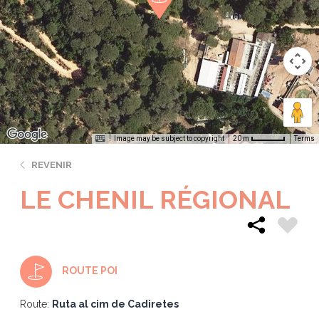
Image may be subject to copyright
Terms
20 m
REVENIR
LE CHENIL RÉGIONAL
ROUTE POI
Route:
Ruta al cim de Cadiretes