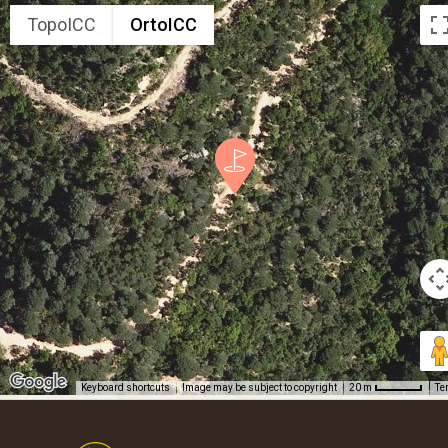
TopoICC
OrtoICC
Keyboard shortcuts
Image may be subject to copyright
Te
20 m
Footer