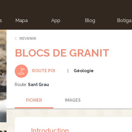
s
Mapa
App
Blog
Botiga
ion
REVENIR
BLOCS DE GRANIT
Géologie
ROUTE POI
Route:
Sant Grau
FICHIER
IMAGES
Introduction