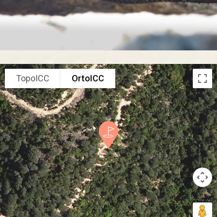
TopoICC
OrtoICC