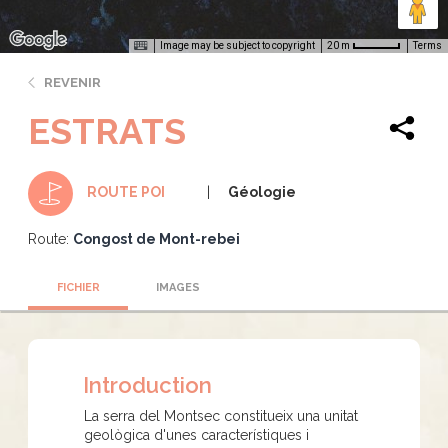
Image may be subject to copyright
Terms
20 m
REVENIR
ESTRATS
Géologie
ROUTE POI
Route:
Congost de Mont-rebei
FICHIER
IMAGES
Introduction
La serra del Montsec constitueix una unitat
geològica d'unes característiques i