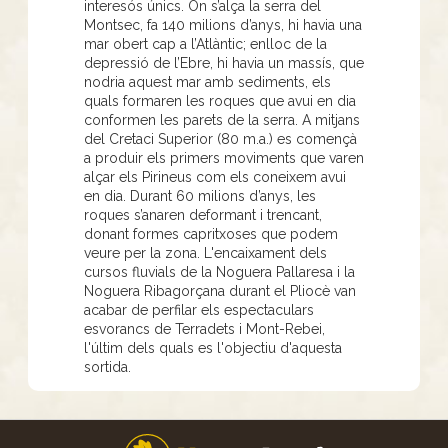
interesós únics. On s’alça la serra del
Montsec, fa 140 milions d’anys, hi havia una
mar obert cap a l’Atlàntic; enlloc de la
depressió de l’Ebre, hi havia un massís, que
nodria aquest mar amb sediments, els
quals formaren les roques que avui en dia
conformen les parets de la serra. A mitjans
del Cretaci Superior (80 m.a.) es començà
a produir els primers moviments que varen
alçar els Pirineus com els coneixem avui
en dia. Durant 60 milions d’anys, les
roques s’anaren deformant i trencant,
donant formes capritxoses que podem
veure per la zona. L'encaixament dels
cursos fluvials de la Noguera Pallaresa i la
Noguera Ribagorçana durant el Pliocè van
acabar de perfilar els espectaculars
esvorancs de Terradets i Mont-Rebei,
l'últim dels quals es l'objectiu d'aquesta
sortida.