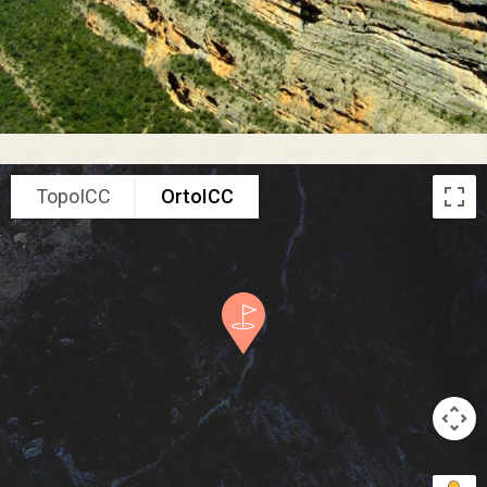
TopoICC
OrtoICC