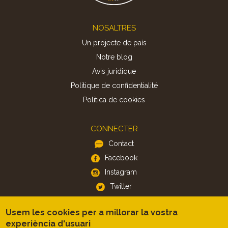
Footer
NOSALTRES
Un projecte de país
Notre blog
Avis juridique
Politique de confidentialité
Politica de cookies
CONNECTER
Contact
Facebook
Instagram
Twitter
Usem les cookies per a millorar la vostra
APP
experiència d'usuari