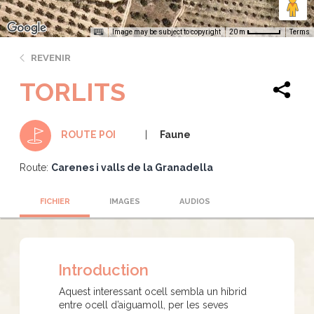
Image may be subject to copyright
Terms
20 m
REVENIR
TORLITS
Faune
ROUTE POI
Route:
Carenes i valls de la Granadella
FICHIER
IMAGES
AUDIOS
Introduction
Aquest interessant ocell sembla un híbrid
entre ocell d’aiguamoll, per les seves