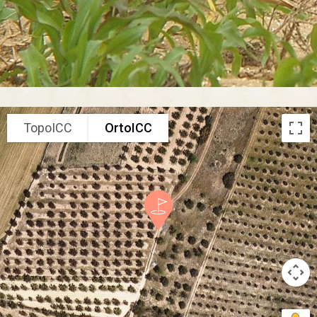
TopoICC
OrtoICC