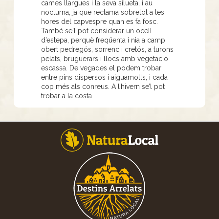
cames llargues i la seva silueta, i au
nocturna, ja que reclama sobretot a les
hores del capvespre quan es fa fosc.
També se'l pot considerar un ocell
d’estepa, perquè freqüenta i nia a camp
obert pedregós, sorrenc i cretós, a turons
pelats, bruguerars i llocs amb vegetació
escassa. De vegades el podem trobar
entre pins dispersos i aiguamolls, i cada
cop més als conreus. A l’hivern se’l pot
trobar a la costa.