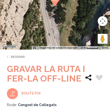
Image may be subject to copyright
Terms
20 m
REVENIR
GRAVAR LA RUTA I
FER-LA OFF-LINE
ROUTE POI
Route:
Congost de Collegats