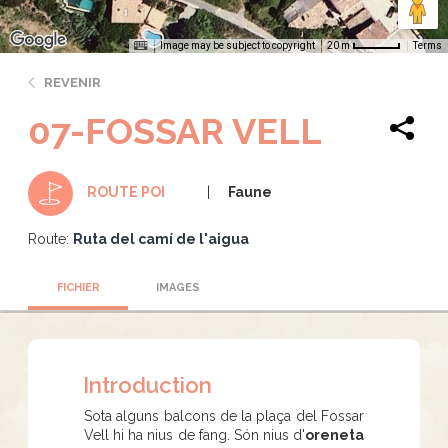
Image may be subject to copyright
Terms
20 m
REVENIR
07-FOSSAR VELL
Faune
ROUTE POI
Route:
Ruta del camí de l'aigua
FICHIER
IMAGES
Introduction
Sota alguns balcons de la plaça del Fossar
Vell hi ha nius de fang. Són nius d'
oreneta