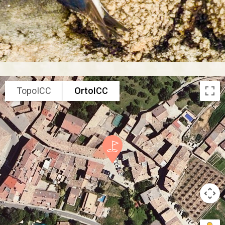
TopoICC
OrtoICC