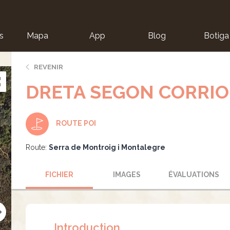
s
Mapa
App
Blog
Botiga
ion
REVENIR
DRETA SEGON CORRIO
ROUTE POI
Route:
Serra de Montroig i Montalegre
FICHIER
IMAGES
ÉVALUATIONS
Introduction