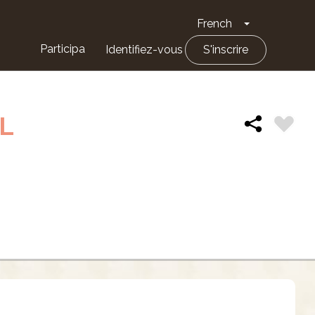
French
Toggle Drop
Participa
Identifiez-vous
S'inscrire
L