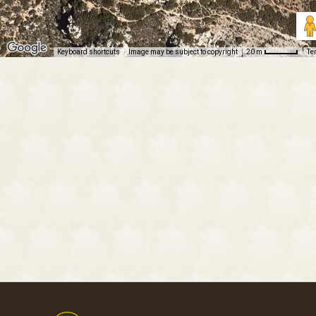
Keyboard shortcuts
Image may be subject to copyright
Te
20 m
Footer