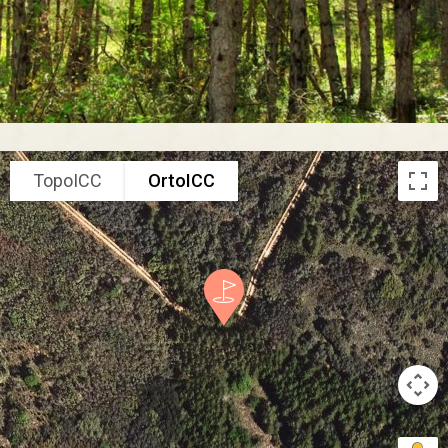
TopoICC
OrtoICC