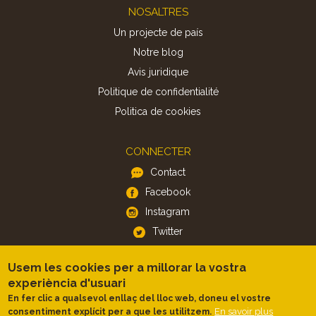
Footer
NOSALTRES
Un projecte de país
Notre blog
Avis juridique
Politique de confidentialité
Politica de cookies
CONNECTER
Contact
Facebook
Instagram
Twitter
Usem les cookies per a millorar la vostra
APP
experiència d'usuari
iOS
En fer clic a qualsevol enllaç del lloc web, doneu el vostre
Android
En savoir plus
consentiment explícit per a que les utilitzem.