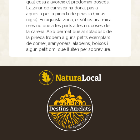
qual cosa afavoreix el predomini boscós.
L'alzinar de carrasca ha donat pas a
aquesta petita pineda de pinassa (pinus
nigra). En aquesta zona, el sòl és una mica
més ric que a les parts altes i rocoses de
la carena. Això permet que al sotabosc de
la pineda trobem alguns petits exemplars
de corner, aranyoners, aladerns, boixos i
algun petit om, que lluiten per sobreviure.