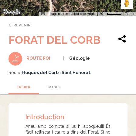
Image may be subject to copyright
Terms
20 m
REVENIR
FORAT DEL CORB
Géologie
ROUTE POI
Route:
Roques del Corb i Sant Honorat.
FICHIER
IMAGES
Introduction
Aneu amb compte si us hi aboqueu!!! És
fàcil relliscar i caure a dins del Forat. Si no