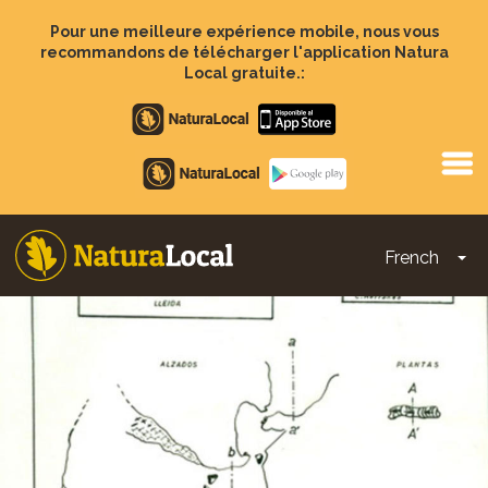
Aller
au
Pour une meilleure expérience mobile, nous vous
contenu
recommandons de télécharger l'application Natura
principal
Local gratuite.:
Apple
store
Google
Play
French
To
Main
navigation