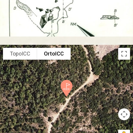
TopoICC
OrtoICC