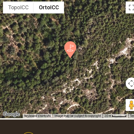
TopoICC
OrtoICC
Keyboard shortcuts
Image may be subject to copyright
Te
20 m
Footer