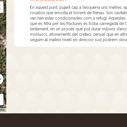
En aquest punt, pujant cap a l’esquerra uns metres, 
rocallós que envolta el torrent de Renau. Són cavitat
van han estar condicionades com a refugi. Aquestes b
que es filtra per les fractures es troba carregada de 
lentament, en un procés que pot durar milions d’any
mol·luscs, afloraments del cretaci, senyal que en al
seguim al mateix nivell en direcció sud podrem obser
rms