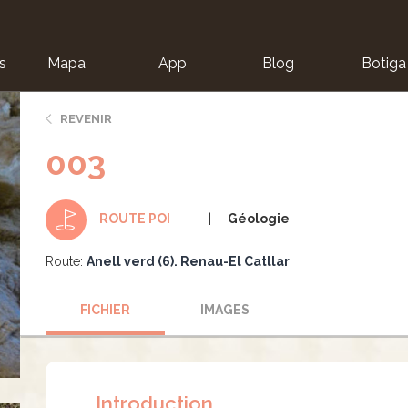
s
Mapa
App
Blog
Botiga
ion
REVENIR
003
Géologie
ROUTE POI
Route:
Anell verd (6). Renau-El Catllar
FICHIER
IMAGES
Introduction