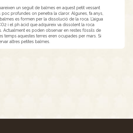
apareixen un seguit de balmes en aquest petit vessant
s poc profundes on penetra la claror. Algunes, fa anys,
almes es formen per la dissolució de la roca. L’aigua
CO2 i el ph àcid que adquireix va dissolent la roca
s. Actualment es poden observar en restes fòssils de
tres temps aquestes terres eren ocupades per mars. Si
var altres petites balmes.