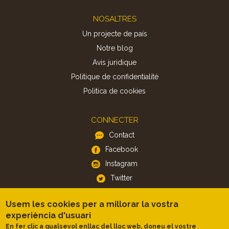
Footer
NOSALTRES
Un projecte de país
Notre blog
Avis juridique
Politique de confidentialité
Politica de cookies
CONNECTER
Contact
Facebook
Instagram
Twitter
Usem les cookies per a millorar la vostra
APP
experiència d'usuari
iOS
En fer clic a qualsevol enllaç del lloc web, doneu el vostre