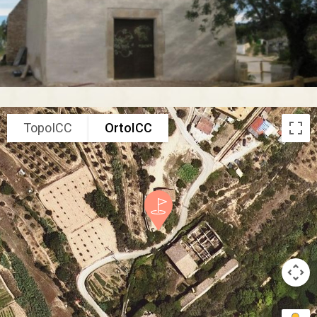
TopoICC
OrtoICC