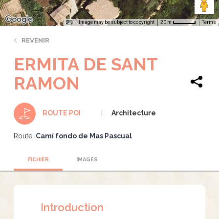
Image may be subject to copyright
Terms
20 m
REVENIR
ERMITA DE SANT
RAMON
Architecture
ROUTE POI
Route:
Camí fondo de Mas Pascual
FICHIER
IMAGES
Introduction