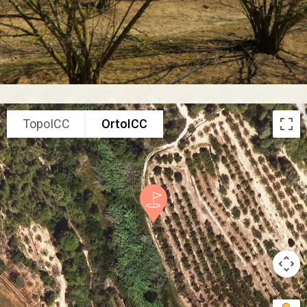
TopoICC
OrtoICC