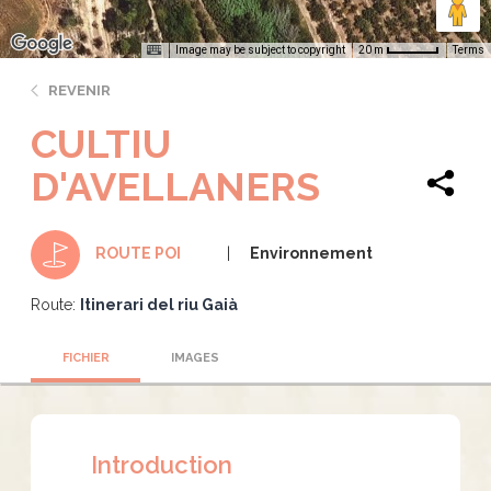
Image may be subject to copyright
Terms
20 m
REVENIR
CULTIU
D'AVELLANERS
Environnement
ROUTE POI
Route:
Itinerari del riu Gaià
FICHIER
IMAGES
Introduction