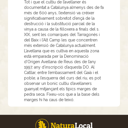
Tot i que el cultiu de l’avellaner és
documentat a Catalunya almenys des de fa
més de 600 anys, l’extensió va créixer
significativament sobretot d’ençà de la
destrucció i la substitució parcial de la
vinya a causa de la fil·loxera a finals del s.
XIX, sent les comarques del Tarragonès i
del Baix i l’Alt Camp les que concentren
més extensió de Catalunya actualment.
L’avellana que es cultiva en aquesta zona
està emparada per la Denominació
d’Origen Avellana de Reus des de l’any
1997, any d’inscripció d’aquesta DO. Al
Catllar, entre l’embassament del Gaià i el
poble, a l’esquerra del curs del riu, es pot
observar un bonic cultiu d’avellaners
guanyat mitjançant els típics marges de
pedra seca. Fixeu-vos que a la base dels
marges hi ha caus de teixó.